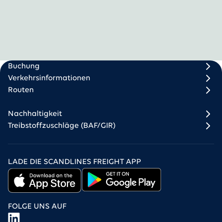
Scandlines Freight
Freight Footer 1
Freight Footer 2
Buchung
Verkehrsinformationen
Routen
Nachhaltigkeit
Treibstoffzuschläge (BAF/GIR)
LADE DIE SCANDLINES FREIGHT APP
FOLGE UNS AUF