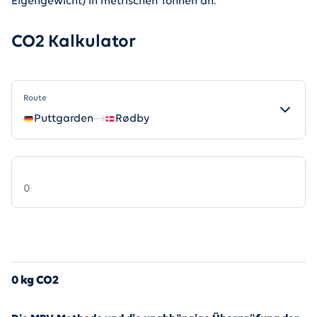
Eigengewicht) in metrischen Tonnen an.
CO2 Kalkulator
Route
Puttgarden
Rødby
0 kg CO2