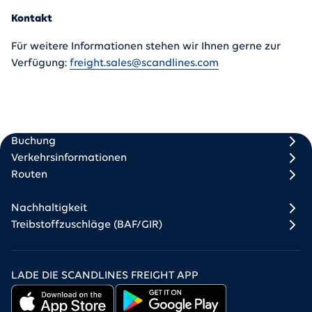
Kontakt
Für weitere Informationen stehen wir Ihnen gerne zur
Verfügung:
freight.sales@scandlines.com
Scandlines Freight
Freight Footer 1
Freight Footer 2
Buchung
Verkehrsinformationen
Routen
Nachhaltigkeit
Treibstoffzuschläge (BAF/GIR)
LADE DIE SCANDLINES FREIGHT APP