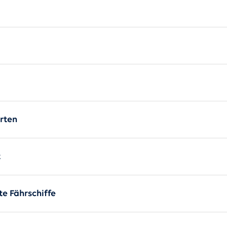
ght - Helsingør-Helsingb
rten
t
te Fährschiffe