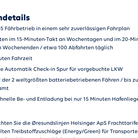
ndetails
65 Fährbetrieb in einem sehr zuverlässigen Fahrplan
ten im 15-Minuten-Takt an Wochentagen und im 20-Mi
n Wochenenden / etwa 100 Abfahrten täglich
uten Fahrzeit
le Automatik Check-in Spur für vorgebuchte LKW
z der 2 weltgrößten batteriebetriebenen Fähren / bis z
amt
chnelle Be- und Entladung bei nur 15 Minuten Hafenlieg
chten Sie die Øresundslinjen Helsingør ApS Frachttarif
elten Treibstoffzuschläge (Energy/Green) für Transporte