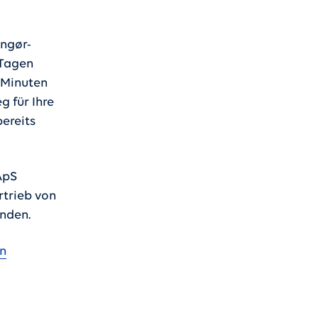
ingør-
 Tagen
 Minuten
g für Ihre
ereits
ApS
rtrieb von
unden.
n