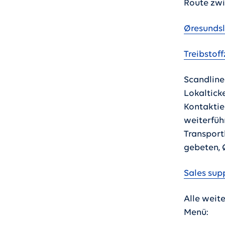
Route zw
Øresundsl
Treibstof
Scandline
Lokaltick
Kontaktie
weiterfüh
Transport
gebeten, 
Sales sup
Alle weit
Menü: