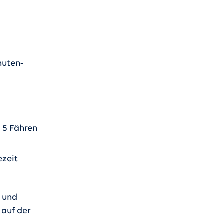
nuten-
u 5 Fähren
ezeit
e und
 auf der