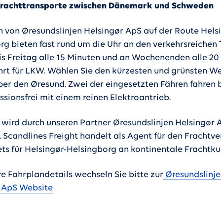
 Frachttransporte zwischen Dänemark und Schweden
n von Øresundslinjen Helsingør ApS auf der Route Hels
rg bieten fast rund um die Uhr an den verkehrsreichen
s Freitag alle 15 Minuten und an Wochenenden alle 20
hrt für LKW. Wählen Sie den kürzesten und grünsten We
er den Øresund. Zwei der eingesetzten Fähren fahren b
ssionsfrei mit einem reinen Elektroantrieb.
 wird durch unseren Partner Øresundslinjen Helsingør 
. Scandlines Freight handelt als Agent für den Frachtve
ets für Helsingør-Helsingborg an kontinentale Frachtk
re Fahrplandetails wechseln Sie bitte zur
Øresundslinje
 ApS Website