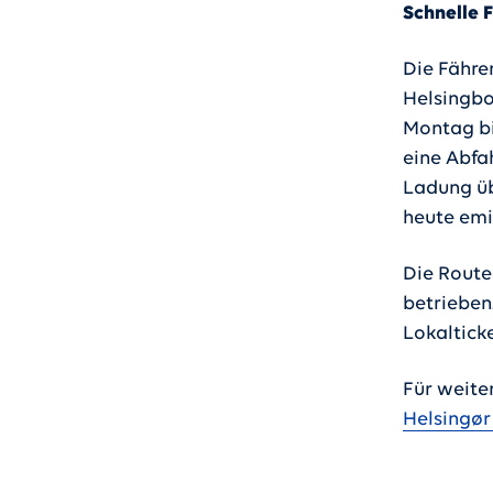
Schnelle
Die Fähre
Helsingbo
Montag bi
eine Abfa
Ladung üb
heute emi
Die Route
betrieben
Lokaltick
Für weite
Helsingør