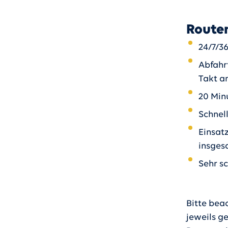
Route
24/7/3
Abfahr
Takt a
20 Min
Schnel
Einsat
insges
Sehr s
Bitte bea
jeweils g