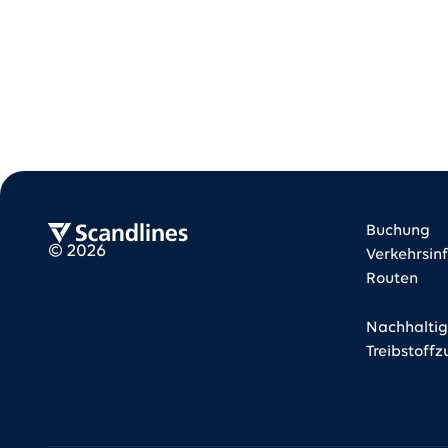
Scandlines Freight
Freig
Freig
Scandlines Freight
Buchung
©
2026
Verkehrsin
Routen
Nachhaltig
Treibstoff