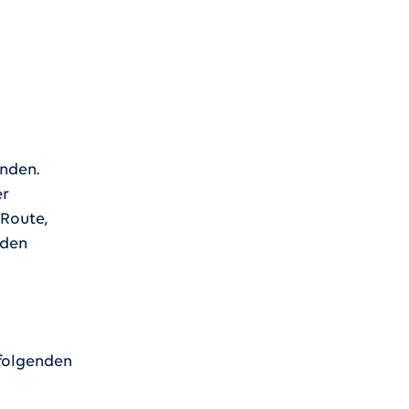
unden.
er
 Route,
rden
 folgenden